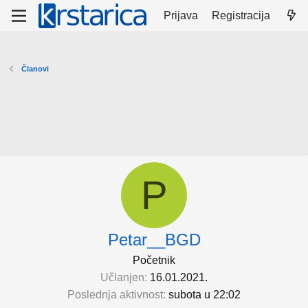
Prijava
Registracija
Članovi
P
Petar__BGD
Početnik
Učlanjen
16.01.2021.
Poslednja aktivnost
subota u 22:02