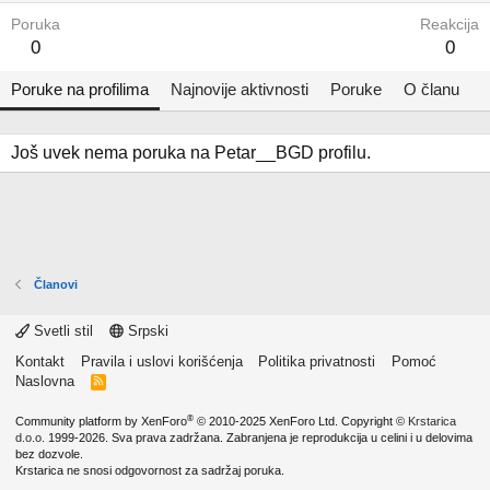
Poruka
Reakcija
0
0
Poruke na profilima
Najnovije aktivnosti
Poruke
O članu
Još uvek nema poruka na Petar__BGD profilu.
Članovi
Svetli stil
Srpski
Kontakt
Pravila i uslovi korišćenja
Politika privatnosti
Pomoć
Naslovna
R
S
S
®
Community platform by XenForo
© 2010-2025 XenForo Ltd.
Copyright ©
Krstarica
d.o.o.
1999-2026. Sva prava zadržana. Zabranjena je reprodukcija u celini i u delovima
bez dozvole.
Krstarica ne snosi odgovornost za sadržaj poruka.