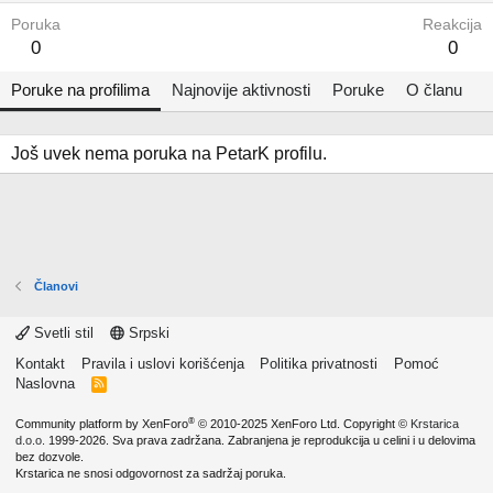
Poruka
Reakcija
0
0
Poruke na profilima
Najnovije aktivnosti
Poruke
O članu
Još uvek nema poruka na PetarK profilu.
Članovi
Svetli stil
Srpski
Kontakt
Pravila i uslovi korišćenja
Politika privatnosti
Pomoć
Naslovna
R
S
S
®
Community platform by XenForo
© 2010-2025 XenForo Ltd.
Copyright ©
Krstarica
d.o.o.
1999-2026. Sva prava zadržana. Zabranjena je reprodukcija u celini i u delovima
bez dozvole.
Krstarica ne snosi odgovornost za sadržaj poruka.