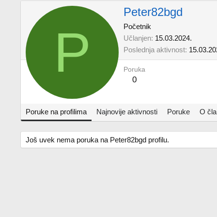
Peter82bgd
P
Početnik
Učlanjen
15.03.2024.
Poslednja aktivnost
15.03.20
Poruka
0
Poruke na profilima
Najnovije aktivnosti
Poruke
O čl
Još uvek nema poruka na Peter82bgd profilu.