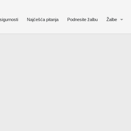
sigurnosti
Najćešća pitanja
Podnesite žalbu
Žalbe