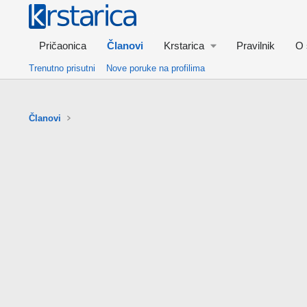
Pričaonica
Članovi
Krstarica
Pravilnik
O 
Trenutno prisutni
Nove poruke na profilima
Članovi