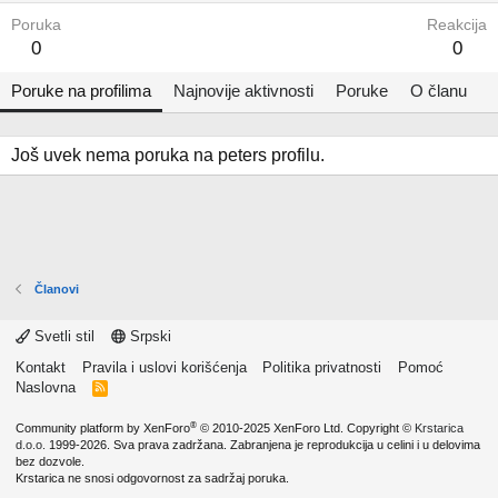
Poruka
Reakcija
0
0
Poruke na profilima
Najnovije aktivnosti
Poruke
O članu
Još uvek nema poruka na peters profilu.
Članovi
Svetli stil
Srpski
Kontakt
Pravila i uslovi korišćenja
Politika privatnosti
Pomoć
Naslovna
R
S
S
®
Community platform by XenForo
© 2010-2025 XenForo Ltd.
Copyright ©
Krstarica
d.o.o.
1999-2026. Sva prava zadržana. Zabranjena je reprodukcija u celini i u delovima
bez dozvole.
Krstarica ne snosi odgovornost za sadržaj poruka.