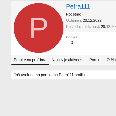
Petra111
P
Početnik
Učlanjen
29.12.2022.
Poslednja aktivnost
29.12.20
Poruka
0
Poruke na profilima
Najnovije aktivnosti
Poruke
O čl
Još uvek nema poruka na Petra111 profilu.