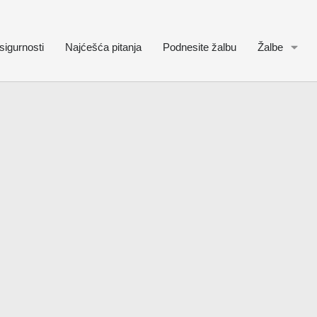
sigurnosti
Najćešća pitanja
Podnesite žalbu
Žalbe