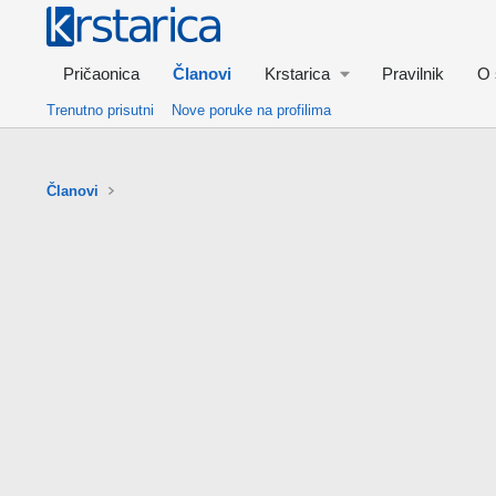
Pričaonica
Članovi
Krstarica
Pravilnik
O 
Trenutno prisutni
Nove poruke na profilima
Članovi