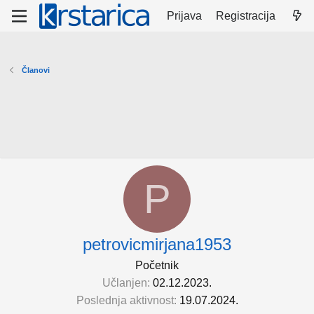
Prijava
Registracija
Članovi
P
petrovicmirjana1953
Početnik
Učlanjen
02.12.2023.
Poslednja aktivnost
19.07.2024.