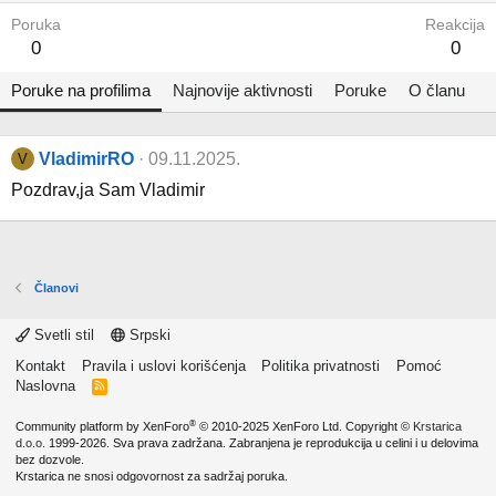
Poruka
Reakcija
0
0
Poruke na profilima
Najnovije aktivnosti
Poruke
O članu
VladimirRO
09.11.2025.
V
Pozdrav,ja Sam Vladimir
Članovi
Svetli stil
Srpski
Kontakt
Pravila i uslovi korišćenja
Politika privatnosti
Pomoć
Naslovna
R
S
S
®
Community platform by XenForo
© 2010-2025 XenForo Ltd.
Copyright ©
Krstarica
d.o.o.
1999-2026. Sva prava zadržana. Zabranjena je reprodukcija u celini i u delovima
bez dozvole.
Krstarica ne snosi odgovornost za sadržaj poruka.