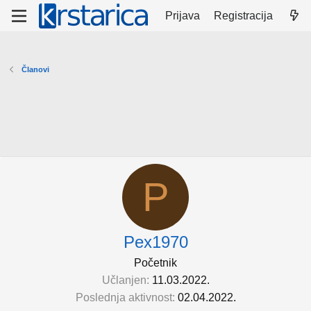
Prijava
Registracija
Članovi
P
Pex1970
Početnik
Učlanjen
11.03.2022.
Poslednja aktivnost
02.04.2022.