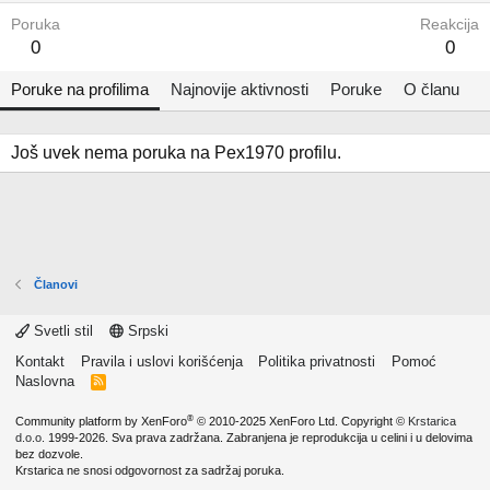
Poruka
Reakcija
0
0
Poruke na profilima
Najnovije aktivnosti
Poruke
O članu
Još uvek nema poruka na Pex1970 profilu.
Članovi
Svetli stil
Srpski
Kontakt
Pravila i uslovi korišćenja
Politika privatnosti
Pomoć
Naslovna
R
S
S
®
Community platform by XenForo
© 2010-2025 XenForo Ltd.
Copyright ©
Krstarica
d.o.o.
1999-2026. Sva prava zadržana. Zabranjena je reprodukcija u celini i u delovima
bez dozvole.
Krstarica ne snosi odgovornost za sadržaj poruka.