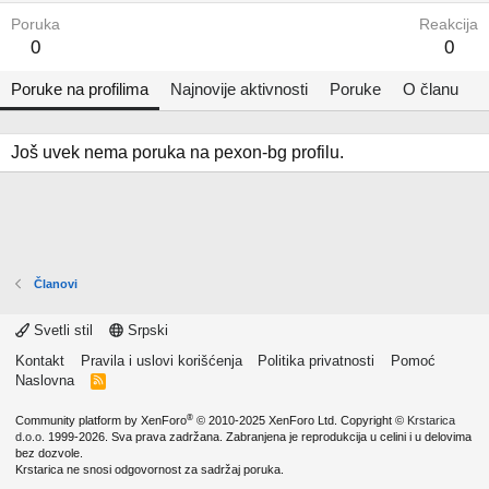
Poruka
Reakcija
0
0
Poruke na profilima
Najnovije aktivnosti
Poruke
O članu
Još uvek nema poruka na pexon-bg profilu.
Članovi
Svetli stil
Srpski
Kontakt
Pravila i uslovi korišćenja
Politika privatnosti
Pomoć
Naslovna
R
S
S
®
Community platform by XenForo
© 2010-2025 XenForo Ltd.
Copyright ©
Krstarica
d.o.o.
1999-2026. Sva prava zadržana. Zabranjena je reprodukcija u celini i u delovima
bez dozvole.
Krstarica ne snosi odgovornost za sadržaj poruka.