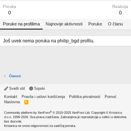
Poruka
Reakcija
0
0
Poruke na profilima
Najnovije aktivnosti
Poruke
O članu
Još uvek nema poruka na philip_bgd profilu.
Članovi
Svetli stil
Srpski
Kontakt
Pravila i uslovi korišćenja
Politika privatnosti
Pomoć
Naslovna
R
S
S
®
Community platform by XenForo
© 2010-2025 XenForo Ltd.
Copyright ©
Krstarica
d.o.o.
1999-2026. Sva prava zadržana. Zabranjena je reprodukcija u celini i u delovima
bez dozvole.
Krstarica ne snosi odgovornost za sadržaj poruka.