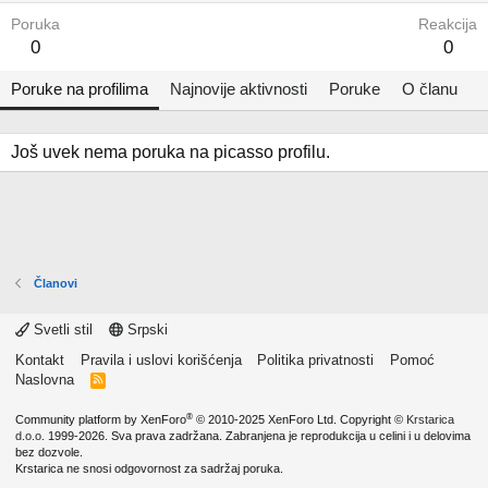
Poruka
Reakcija
0
0
Poruke na profilima
Najnovije aktivnosti
Poruke
O članu
Još uvek nema poruka na picasso profilu.
Članovi
Svetli stil
Srpski
Kontakt
Pravila i uslovi korišćenja
Politika privatnosti
Pomoć
Naslovna
R
S
S
®
Community platform by XenForo
© 2010-2025 XenForo Ltd.
Copyright ©
Krstarica
d.o.o.
1999-2026. Sva prava zadržana. Zabranjena je reprodukcija u celini i u delovima
bez dozvole.
Krstarica ne snosi odgovornost za sadržaj poruka.