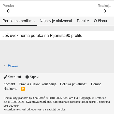
Poruka
Reakcija
0
0
Poruke na profilima
Najnovije aktivnosti
Poruke
O članu
Još uvek nema poruka na Pijanista90 profilu.
Članovi
Svetli stil
Srpski
Kontakt
Pravila i uslovi korišćenja
Politika privatnosti
Pomoć
Naslovna
R
S
S
®
Community platform by XenForo
© 2010-2025 XenForo Ltd.
Copyright ©
Krstarica
d.o.o.
1999-2026. Sva prava zadržana. Zabranjena je reprodukcija u celini i u delovima
bez dozvole.
Krstarica ne snosi odgovornost za sadržaj poruka.