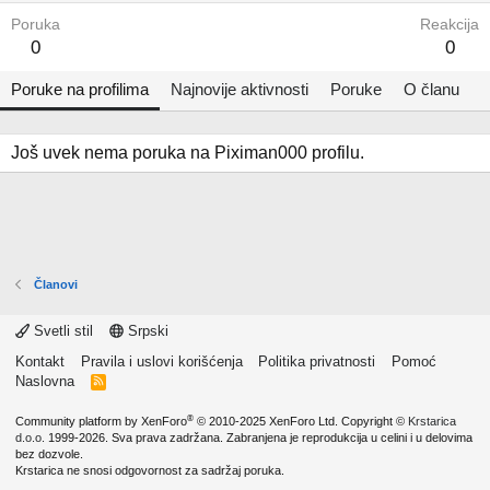
Poruka
Reakcija
0
0
Poruke na profilima
Najnovije aktivnosti
Poruke
O članu
Još uvek nema poruka na Piximan000 profilu.
Članovi
Svetli stil
Srpski
Kontakt
Pravila i uslovi korišćenja
Politika privatnosti
Pomoć
Naslovna
R
S
S
®
Community platform by XenForo
© 2010-2025 XenForo Ltd.
Copyright ©
Krstarica
d.o.o.
1999-2026. Sva prava zadržana. Zabranjena je reprodukcija u celini i u delovima
bez dozvole.
Krstarica ne snosi odgovornost za sadržaj poruka.