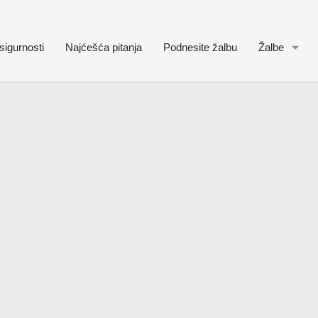
sigurnosti
Najćešća pitanja
Podnesite žalbu
Žalbe