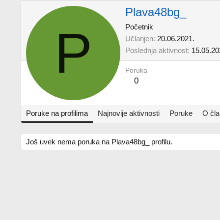
Plava48bg_
P
Početnik
Učlanjen
20.06.2021.
Poslednja aktivnost
15.05.20
Poruka
0
Poruke na profilima
Najnovije aktivnosti
Poruke
O čl
Još uvek nema poruka na Plava48bg_ profilu.