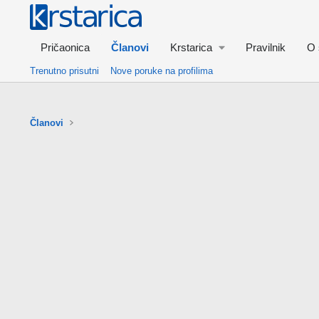
Pričaonica
Članovi
Krstarica
Pravilnik
O 
Trenutno prisutni
Nove poruke na profilima
Članovi