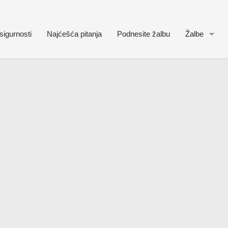
sigurnosti
Najćešća pitanja
Podnesite žalbu
Žalbe