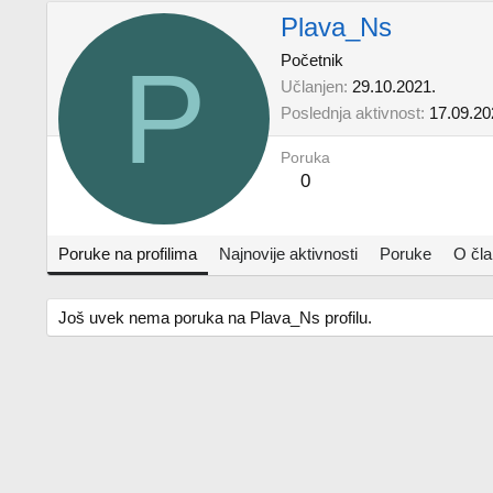
Plava_Ns
P
Početnik
Učlanjen
29.10.2021.
Poslednja aktivnost
17.09.20
Poruka
0
Poruke na profilima
Najnovije aktivnosti
Poruke
O čl
Još uvek nema poruka na Plava_Ns profilu.