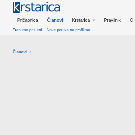
Pričaonica
Članovi
Krstarica
Pravilnik
O 
Trenutno prisutni
Nove poruke na profilima
Članovi