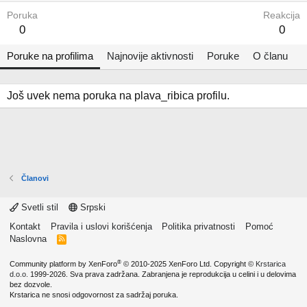
Poruka
Reakcija
0
0
Poruke na profilima
Najnovije aktivnosti
Poruke
O članu
Još uvek nema poruka na plava_ribica profilu.
Članovi
Svetli stil
Srpski
Kontakt
Pravila i uslovi korišćenja
Politika privatnosti
Pomoć
Naslovna
R
S
S
®
Community platform by XenForo
© 2010-2025 XenForo Ltd.
Copyright ©
Krstarica
d.o.o.
1999-2026. Sva prava zadržana. Zabranjena je reprodukcija u celini i u delovima
bez dozvole.
Krstarica ne snosi odgovornost za sadržaj poruka.