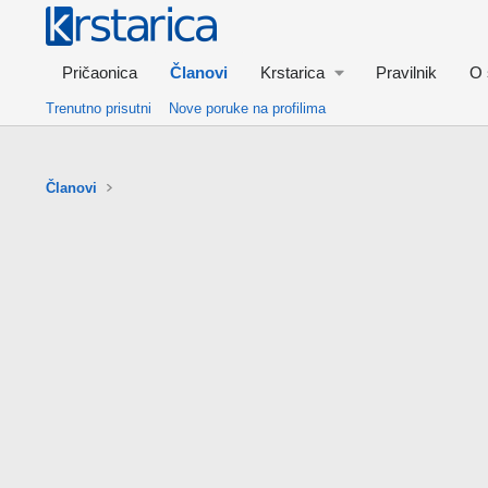
Pričaonica
Članovi
Krstarica
Pravilnik
O 
Trenutno prisutni
Nove poruke na profilima
Članovi