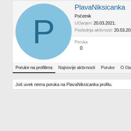
PlavaNiksicanka
P
Početnik
Učlanjen
20.03.2021.
Poslednja aktivnost
20.03.20
Poruka
0
Poruke na profilima
Najnovije aktivnosti
Poruke
O čl
Još uvek nema poruka na PlavaNiksicanka profilu.