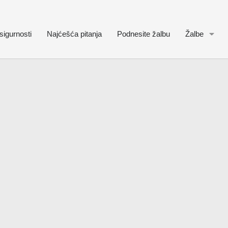
sigurnosti
Najćešća pitanja
Podnesite žalbu
Žalbe