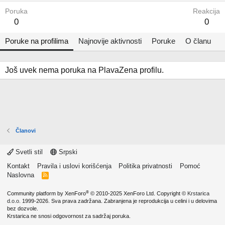
Poruka
Reakcija
0
0
Poruke na profilima
Najnovije aktivnosti
Poruke
O članu
Još uvek nema poruka na PlavaZena profilu.
Članovi
Svetli stil
Srpski
Kontakt
Pravila i uslovi korišćenja
Politika privatnosti
Pomoć
Naslovna
R
S
S
®
Community platform by XenForo
© 2010-2025 XenForo Ltd.
Copyright ©
Krstarica
d.o.o.
1999-2026. Sva prava zadržana. Zabranjena je reprodukcija u celini i u delovima
bez dozvole.
Krstarica ne snosi odgovornost za sadržaj poruka.