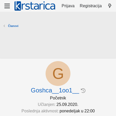
Prijava
Registracija
Članovi
G
Goshca__1oo1__
Početnik
Učlanjen
25.09.2020.
Poslednja aktivnost
ponedelјak u 22:00