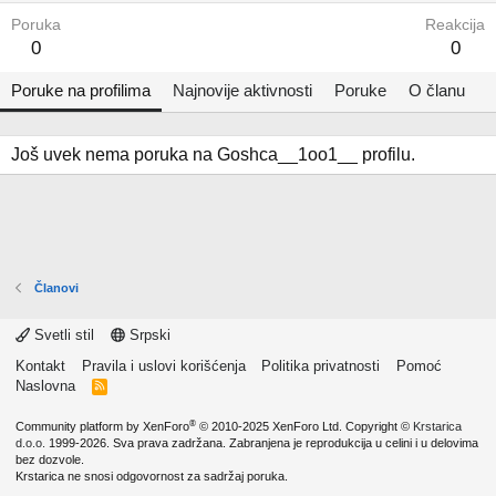
Poruka
Reakcija
0
0
Poruke na profilima
Najnovije aktivnosti
Poruke
O članu
Još uvek nema poruka na Goshca__1oo1__ profilu.
Članovi
Svetli stil
Srpski
Kontakt
Pravila i uslovi korišćenja
Politika privatnosti
Pomoć
Naslovna
R
S
S
®
Community platform by XenForo
© 2010-2025 XenForo Ltd.
Copyright ©
Krstarica
d.o.o.
1999-2026. Sva prava zadržana. Zabranjena je reprodukcija u celini i u delovima
bez dozvole.
Krstarica ne snosi odgovornost za sadržaj poruka.