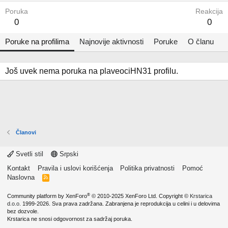
Poruka
Reakcija
0
0
Poruke na profilima
Najnovije aktivnosti
Poruke
O članu
Još uvek nema poruka na plaveociHN31 profilu.
Članovi
Svetli stil
Srpski
Kontakt
Pravila i uslovi korišćenja
Politika privatnosti
Pomoć
Naslovna
R
S
S
®
Community platform by XenForo
© 2010-2025 XenForo Ltd.
Copyright ©
Krstarica
d.o.o.
1999-2026. Sva prava zadržana. Zabranjena je reprodukcija u celini i u delovima
bez dozvole.
Krstarica ne snosi odgovornost za sadržaj poruka.