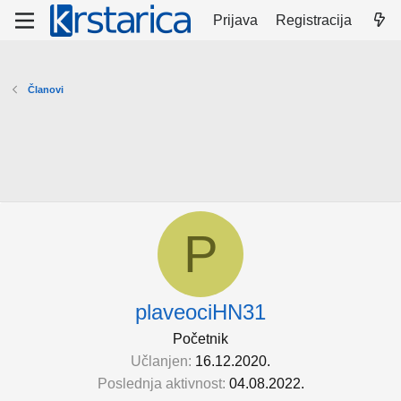
Prijava
Registracija
Članovi
P
plaveociHN31
Početnik
Učlanjen
16.12.2020.
Poslednja aktivnost
04.08.2022.