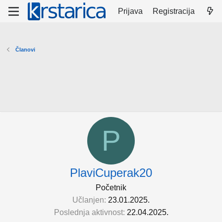
Prijava
Registracija
Članovi
P
PlaviCuperak20
Početnik
Učlanjen
23.01.2025.
Poslednja aktivnost
22.04.2025.