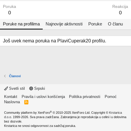
Poruka
Reakcija
0
0
Poruke na profilima
Najnovije aktivnosti
Poruke
O članu
Još uvek nema poruka na PlaviCuperak20 profilu.
Članovi
Svetli stil
Srpski
Kontakt
Pravila i uslovi korišćenja
Politika privatnosti
Pomoć
Naslovna
R
S
S
®
Community platform by XenForo
© 2010-2025 XenForo Ltd.
Copyright ©
Krstarica
d.o.o.
1999-2026. Sva prava zadržana. Zabranjena je reprodukcija u celini i u delovima
bez dozvole.
Krstarica ne snosi odgovornost za sadržaj poruka.