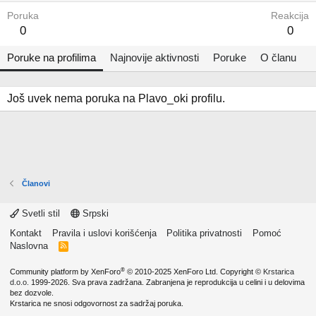
Poruka
Reakcija
0
0
Poruke na profilima
Najnovije aktivnosti
Poruke
O članu
Još uvek nema poruka na Plavo_oki profilu.
Članovi
Svetli stil
Srpski
Kontakt
Pravila i uslovi korišćenja
Politika privatnosti
Pomoć
Naslovna
R
S
S
®
Community platform by XenForo
© 2010-2025 XenForo Ltd.
Copyright ©
Krstarica
d.o.o.
1999-2026. Sva prava zadržana. Zabranjena je reprodukcija u celini i u delovima
bez dozvole.
Krstarica ne snosi odgovornost za sadržaj poruka.