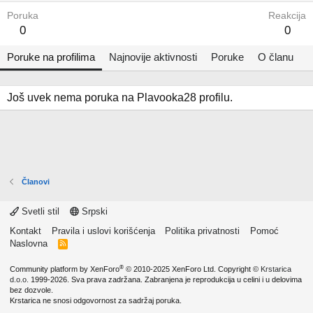
Poruka
Reakcija
0
0
Poruke na profilima
Najnovije aktivnosti
Poruke
O članu
Još uvek nema poruka na Plavooka28 profilu.
Članovi
Svetli stil
Srpski
Kontakt
Pravila i uslovi korišćenja
Politika privatnosti
Pomoć
Naslovna
R
S
S
®
Community platform by XenForo
© 2010-2025 XenForo Ltd.
Copyright ©
Krstarica
d.o.o.
1999-2026. Sva prava zadržana. Zabranjena je reprodukcija u celini i u delovima
bez dozvole.
Krstarica ne snosi odgovornost za sadržaj poruka.