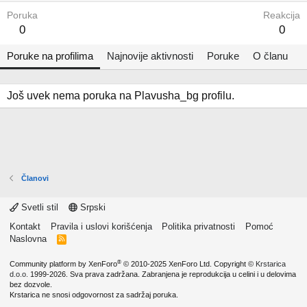
Poruka
Reakcija
0
0
Poruke na profilima
Najnovije aktivnosti
Poruke
O članu
Još uvek nema poruka na Plavusha_bg profilu.
Članovi
Svetli stil
Srpski
Kontakt
Pravila i uslovi korišćenja
Politika privatnosti
Pomoć
Naslovna
R
S
S
®
Community platform by XenForo
© 2010-2025 XenForo Ltd.
Copyright ©
Krstarica
d.o.o.
1999-2026. Sva prava zadržana. Zabranjena je reprodukcija u celini i u delovima
bez dozvole.
Krstarica ne snosi odgovornost za sadržaj poruka.