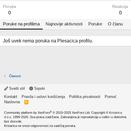
Poruka
Reakcija
0
0
Poruke na profilima
Najnovije aktivnosti
Poruke
O članu
Još uvek nema poruka na Plesacica profilu.
Članovi
Svetli stil
Srpski
Kontakt
Pravila i uslovi korišćenja
Politika privatnosti
Pomoć
Naslovna
R
S
S
®
Community platform by XenForo
© 2010-2025 XenForo Ltd.
Copyright ©
Krstarica
d.o.o.
1999-2026. Sva prava zadržana. Zabranjena je reprodukcija u celini i u delovima
bez dozvole.
Krstarica ne snosi odgovornost za sadržaj poruka.