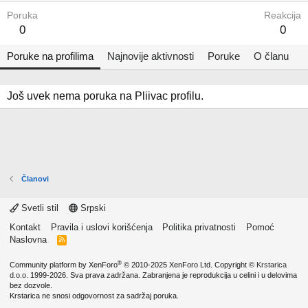
Poruka
Reakcija
0
0
Poruke na profilima
Najnovije aktivnosti
Poruke
O članu
Još uvek nema poruka na Pliivac profilu.
Članovi
Svetli stil
Srpski
Kontakt
Pravila i uslovi korišćenja
Politika privatnosti
Pomoć
Naslovna
R
S
S
®
Community platform by XenForo
© 2010-2025 XenForo Ltd.
Copyright ©
Krstarica
d.o.o.
1999-2026. Sva prava zadržana. Zabranjena je reprodukcija u celini i u delovima
bez dozvole.
Krstarica ne snosi odgovornost za sadržaj poruka.