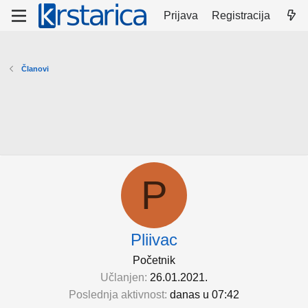
Prijava
Registracija
Članovi
P
Pliivac
Početnik
Učlanjen
26.01.2021.
Poslednja aktivnost
danas u 07:42