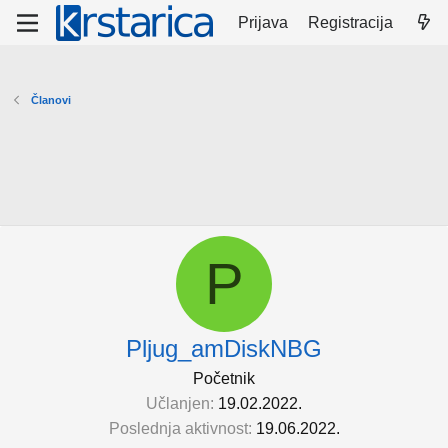
Prijava
Registracija
Članovi
P
Pljug_amDiskNBG
Početnik
Učlanjen
19.02.2022.
Poslednja aktivnost
19.06.2022.