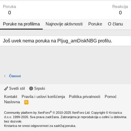
Poruka
Reakcija
0
0
Poruke na profilima
Najnovije aktivnosti
Poruke
O članu
Još uvek nema poruka na Pljug_amDiskNBG profilu.
Članovi
Svetli stil
Srpski
Kontakt
Pravila i uslovi korišćenja
Politika privatnosti
Pomoć
Naslovna
R
S
S
®
Community platform by XenForo
© 2010-2025 XenForo Ltd.
Copyright ©
Krstarica
d.o.o.
1999-2026. Sva prava zadržana. Zabranjena je reprodukcija u celini i u delovima
bez dozvole.
Krstarica ne snosi odgovornost za sadržaj poruka.