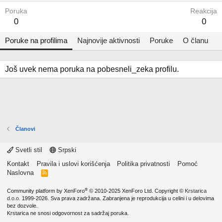
Poruka
Reakcija
0
0
Poruke na profilima
Najnovije aktivnosti
Poruke
O članu
Još uvek nema poruka na pobesneli_zeka profilu.
Članovi
Svetli stil
Srpski
Kontakt
Pravila i uslovi korišćenja
Politika privatnosti
Pomoć
Naslovna
R
S
S
®
Community platform by XenForo
© 2010-2025 XenForo Ltd.
Copyright ©
Krstarica
d.o.o.
1999-2026. Sva prava zadržana. Zabranjena je reprodukcija u celini i u delovima
bez dozvole.
Krstarica ne snosi odgovornost za sadržaj poruka.