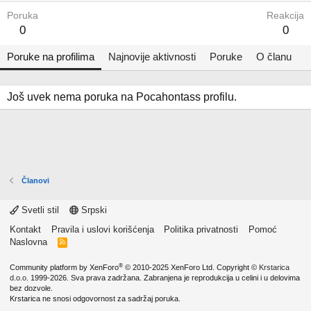
Poruka
Reakcija
0
0
Poruke na profilima
Najnovije aktivnosti
Poruke
O članu
Još uvek nema poruka na Pocahontass profilu.
Članovi
Svetli stil
Srpski
Kontakt
Pravila i uslovi korišćenja
Politika privatnosti
Pomoć
Naslovna
R
S
S
®
Community platform by XenForo
© 2010-2025 XenForo Ltd.
Copyright ©
Krstarica
d.o.o.
1999-2026. Sva prava zadržana. Zabranjena je reprodukcija u celini i u delovima
bez dozvole.
Krstarica ne snosi odgovornost za sadržaj poruka.