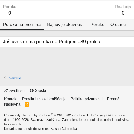
Poruka
Reakcija
0
0
Poruke na profilima
Najnovije aktivnosti
Poruke
O članu
Još uvek nema poruka na Podgorica89 profilu.
Članovi
Svetli stil
Srpski
Kontakt
Pravila i uslovi korišćenja
Politika privatnosti
Pomoć
Naslovna
R
S
S
®
Community platform by XenForo
© 2010-2025 XenForo Ltd.
Copyright ©
Krstarica
d.o.o.
1999-2026. Sva prava zadržana. Zabranjena je reprodukcija u celini i u delovima
bez dozvole.
Krstarica ne snosi odgovornost za sadržaj poruka.