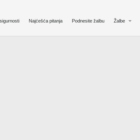
sigurnosti
Najćešća pitanja
Podnesite žalbu
Žalbe