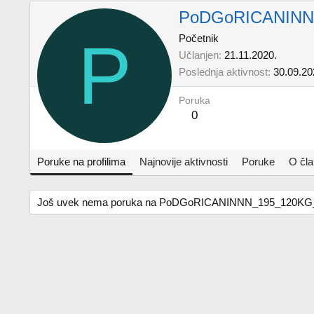
PoDGoRICANINN
P
Početnik
Učlanjen
21.11.2020.
Poslednja aktivnost
30.09.20
Poruka
0
Poruke na profilima
Najnovije aktivnosti
Poruke
O čl
Još uvek nema poruka na PoDGoRICANINNN_195_120KG_ p