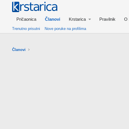
Pričaonica
Članovi
Krstarica
Pravilnik
O 
Trenutno prisutni
Nove poruke na profilima
Članovi