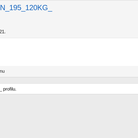
N_195_120KG_
21.
anu
rofilu.