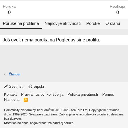
Poruka
Reakcija
0
0
Poruke na profilima
Najnovije aktivnosti
Poruke
O članu
Još uvek nema poruka na Pogleduvisine profilu.
Članovi
Svetli stil
Srpski
Kontakt
Pravila i uslovi korišćenja
Politika privatnosti
Pomoć
Naslovna
R
S
S
®
Community platform by XenForo
© 2010-2025 XenForo Ltd.
Copyright ©
Krstarica
d.o.o.
1999-2026. Sva prava zadržana. Zabranjena je reprodukcija u celini i u delovima
bez dozvole.
Krstarica ne snosi odgovornost za sadržaj poruka.