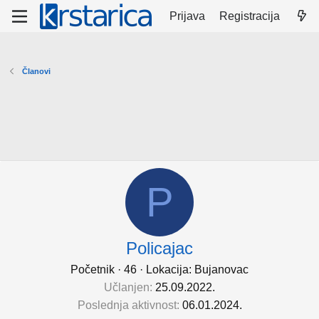
Prijava
Registracija
Članovi
P
Policajac
Početnik
·
46
·
Lokacija:
Bujanovac
Učlanjen
25.09.2022.
Poslednja aktivnost
06.01.2024.