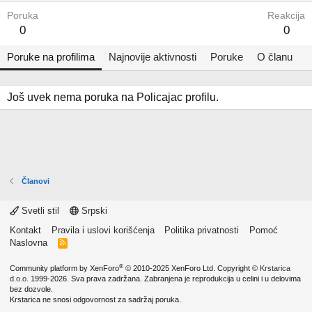
Poruka
Reakcija
0
0
Poruke na profilima
Najnovije aktivnosti
Poruke
O članu
Još uvek nema poruka na Policajac profilu.
Članovi
Svetli stil
Srpski
Kontakt
Pravila i uslovi korišćenja
Politika privatnosti
Pomoć
Naslovna
R
S
S
®
Community platform by XenForo
© 2010-2025 XenForo Ltd.
Copyright ©
Krstarica
d.o.o.
1999-2026. Sva prava zadržana. Zabranjena je reprodukcija u celini i u delovima
bez dozvole.
Krstarica ne snosi odgovornost za sadržaj poruka.