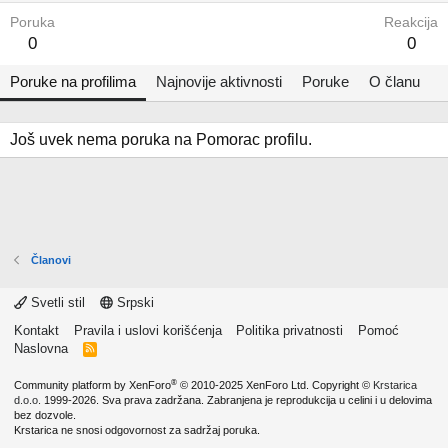
Poruka
Reakcija
0
0
Poruke na profilima
Najnovije aktivnosti
Poruke
O članu
Još uvek nema poruka na Pomorac profilu.
Članovi
Svetli stil
Srpski
Kontakt
Pravila i uslovi korišćenja
Politika privatnosti
Pomoć
Naslovna
R
S
S
®
Community platform by XenForo
© 2010-2025 XenForo Ltd.
Copyright ©
Krstarica
d.o.o.
1999-2026. Sva prava zadržana. Zabranjena je reprodukcija u celini i u delovima
bez dozvole.
Krstarica ne snosi odgovornost za sadržaj poruka.