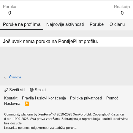
Poruka
Reakcija
0
0
Poruke na profilima
Najnovije aktivnosti
Poruke
O članu
Još uvek nema poruka na PontijePilat profilu.
Članovi
Svetli stil
Srpski
Kontakt
Pravila i uslovi korišćenja
Politika privatnosti
Pomoć
Naslovna
R
S
S
®
Community platform by XenForo
© 2010-2025 XenForo Ltd.
Copyright ©
Krstarica
d.o.o.
1999-2026. Sva prava zadržana. Zabranjena je reprodukcija u celini i u delovima
bez dozvole.
Krstarica ne snosi odgovornost za sadržaj poruka.