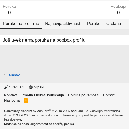
Poruka
Reakcija
0
0
Poruke na profilima
Najnovije aktivnosti
Poruke
O članu
Još uvek nema poruka na popbox profilu.
Članovi
Svetli stil
Srpski
Kontakt
Pravila i uslovi korišćenja
Politika privatnosti
Pomoć
Naslovna
R
S
S
®
Community platform by XenForo
© 2010-2025 XenForo Ltd.
Copyright ©
Krstarica
d.o.o.
1999-2026. Sva prava zadržana. Zabranjena je reprodukcija u celini i u delovima
bez dozvole.
Krstarica ne snosi odgovornost za sadržaj poruka.