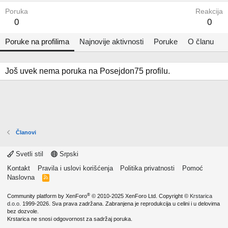
Poruka
Reakcija
0
0
Poruke na profilima
Najnovije aktivnosti
Poruke
O članu
Još uvek nema poruka na Posejdon75 profilu.
Članovi
Svetli stil
Srpski
Kontakt
Pravila i uslovi korišćenja
Politika privatnosti
Pomoć
Naslovna
R
S
S
®
Community platform by XenForo
© 2010-2025 XenForo Ltd.
Copyright ©
Krstarica
d.o.o.
1999-2026. Sva prava zadržana. Zabranjena je reprodukcija u celini i u delovima
bez dozvole.
Krstarica ne snosi odgovornost za sadržaj poruka.