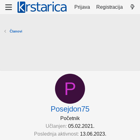
Prijava
Registracija
Članovi
P
Posejdon75
Početnik
Učlanjen
05.02.2021.
Poslednja aktivnost
13.06.2023.