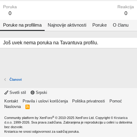
Poruka
Reakcija
0
0
Poruke na profilima
Najnovije aktivnosti
Poruke
O članu
Još uvek nema poruka na Tavantuva profilu.
Članovi
Svetli stil
Srpski
Kontakt
Pravila i uslovi korišćenja
Politika privatnosti
Pomoć
Naslovna
R
S
S
®
Community platform by XenForo
© 2010-2025 XenForo Ltd.
Copyright ©
Krstarica
d.o.o.
1999-2026. Sva prava zadržana. Zabranjena je reprodukcija u celini i u delovima
bez dozvole.
Krstarica ne snosi odgovornost za sadržaj poruka.