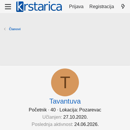
Prijava
Registracija
Članovi
T
Tavantuva
Početnik
·
40
·
Lokacija:
Pozarevac
Učlanjen
27.10.2020.
Poslednja aktivnost
24.06.2026.