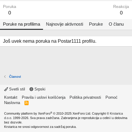
Poruka
Reakcija
0
0
Poruke na profilima
Najnovije aktivnosti
Poruke
O članu
Još uvek nema poruka na Postar1111 profilu.
Članovi
Svetli stil
Srpski
Kontakt
Pravila i uslovi korišćenja
Politika privatnosti
Pomoć
Naslovna
R
S
S
®
Community platform by XenForo
© 2010-2025 XenForo Ltd.
Copyright ©
Krstarica
d.o.o.
1999-2026. Sva prava zadržana. Zabranjena je reprodukcija u celini i u delovima
bez dozvole.
Krstarica ne snosi odgovornost za sadržaj poruka.