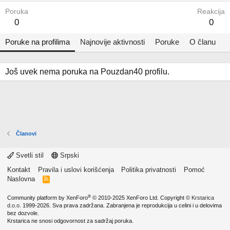
Poruka
Reakcija
0
0
Poruke na profilima
Najnovije aktivnosti
Poruke
O članu
Još uvek nema poruka na Pouzdan40 profilu.
Članovi
Svetli stil
Srpski
Kontakt
Pravila i uslovi korišćenja
Politika privatnosti
Pomoć
Naslovna
R
S
S
®
Community platform by XenForo
© 2010-2025 XenForo Ltd.
Copyright ©
Krstarica
d.o.o.
1999-2026. Sva prava zadržana. Zabranjena je reprodukcija u celini i u delovima
bez dozvole.
Krstarica ne snosi odgovornost za sadržaj poruka.