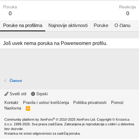
Poruka
Reakcija
0
0
Poruke na profilima
Najnovije aktivnosti
Poruke
O članu
Još uvek nema poruka na Powerwomen profilu.
Članovi
Svetli stil
Srpski
Kontakt
Pravila i uslovi korišćenja
Politika privatnosti
Pomoć
Naslovna
R
S
S
®
Community platform by XenForo
© 2010-2025 XenForo Ltd.
Copyright ©
Krstarica
d.o.o.
1999-2026. Sva prava zadržana. Zabranjena je reprodukcija u celini i u delovima
bez dozvole.
Krstarica ne snosi odgovornost za sadržaj poruka.