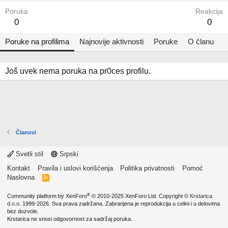
Poruka
Reakcija
0
0
Poruke na profilima
Najnovije aktivnosti
Poruke
O članu
Još uvek nema poruka na pr0ces profilu.
Članovi
Svetli stil
Srpski
Kontakt
Pravila i uslovi korišćenja
Politika privatnosti
Pomoć
Naslovna
R
S
S
®
Community platform by XenForo
© 2010-2025 XenForo Ltd.
Copyright ©
Krstarica
d.o.o.
1999-2026. Sva prava zadržana. Zabranjena je reprodukcija u celini i u delovima
bez dozvole.
Krstarica ne snosi odgovornost za sadržaj poruka.