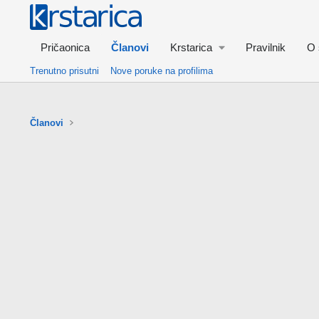
Pričaonica
Članovi
Krstarica
Pravilnik
O 
Trenutno prisutni
Nove poruke na profilima
Članovi