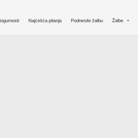
sigurnosti
Najćešća pitanja
Podnesite žalbu
Žalbe