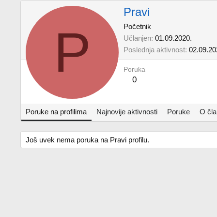
Pravi
P
Početnik
Učlanjen
01.09.2020.
Poslednja aktivnost
02.09.20
Poruka
0
Poruke na profilima
Najnovije aktivnosti
Poruke
O čl
Još uvek nema poruka na Pravi profilu.