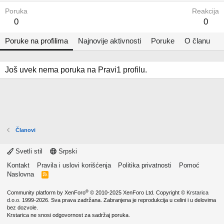
Poruka
Reakcija
0
0
Poruke na profilima
Najnovije aktivnosti
Poruke
O članu
Još uvek nema poruka na Pravi1 profilu.
Članovi
Svetli stil
Srpski
Kontakt
Pravila i uslovi korišćenja
Politika privatnosti
Pomoć
Naslovna
R
S
S
®
Community platform by XenForo
© 2010-2025 XenForo Ltd.
Copyright ©
Krstarica
d.o.o.
1999-2026. Sva prava zadržana. Zabranjena je reprodukcija u celini i u delovima
bez dozvole.
Krstarica ne snosi odgovornost za sadržaj poruka.