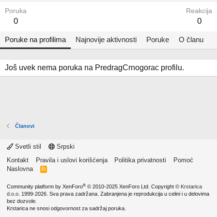
Poruka
Reakcija
0
0
Poruke na profilima
Najnovije aktivnosti
Poruke
O članu
Još uvek nema poruka na PredragCrnogorac profilu.
Članovi
Svetli stil
Srpski
Kontakt
Pravila i uslovi korišćenja
Politika privatnosti
Pomoć
Naslovna
R
S
S
®
Community platform by XenForo
© 2010-2025 XenForo Ltd.
Copyright ©
Krstarica
d.o.o.
1999-2026. Sva prava zadržana. Zabranjena je reprodukcija u celini i u delovima
bez dozvole.
Krstarica ne snosi odgovornost za sadržaj poruka.