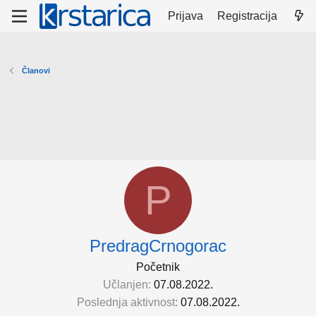
Prijava
Registracija
Članovi
P
PredragCrnogorac
Početnik
Učlanjen
07.08.2022.
Poslednja aktivnost
07.08.2022.