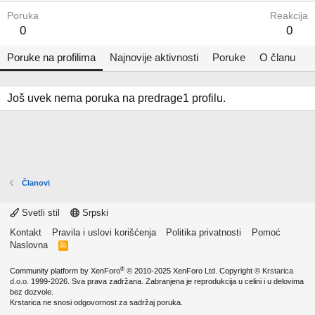
Poruka
Reakcija
0
0
Poruke na profilima
Najnovije aktivnosti
Poruke
O članu
Još uvek nema poruka na predrage1 profilu.
Članovi
Svetli stil
Srpski
Kontakt
Pravila i uslovi korišćenja
Politika privatnosti
Pomoć
Naslovna
R
S
S
®
Community platform by XenForo
© 2010-2025 XenForo Ltd.
Copyright ©
Krstarica
d.o.o.
1999-2026. Sva prava zadržana. Zabranjena je reprodukcija u celini i u delovima
bez dozvole.
Krstarica ne snosi odgovornost za sadržaj poruka.