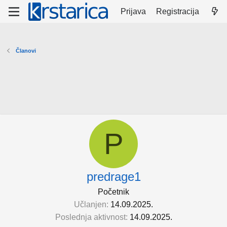
Prijava
Registracija
Članovi
P
predrage1
Početnik
Učlanjen
14.09.2025.
Poslednja aktivnost
14.09.2025.