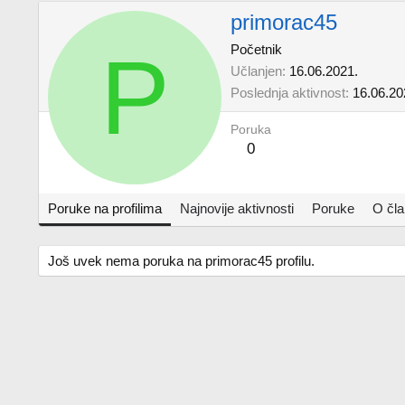
primorac45
P
Početnik
Učlanjen
16.06.2021.
Poslednja aktivnost
16.06.20
Poruka
0
Poruke na profilima
Najnovije aktivnosti
Poruke
O čl
Još uvek nema poruka na primorac45 profilu.