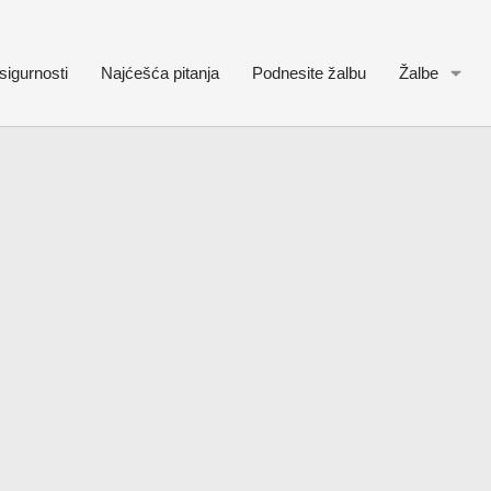
sigurnosti
Najćešća pitanja
Podnesite žalbu
Žalbe