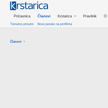
Pričaonica
Članovi
Krstarica
Pravilnik
O 
Trenutno prisutni
Nove poruke na profilima
Članovi