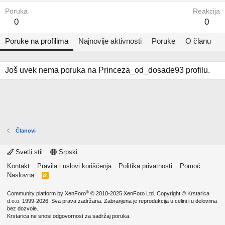
Poruka
Reakcija
0
0
Poruke na profilima
Najnovije aktivnosti
Poruke
O članu
Još uvek nema poruka na Princeza_od_dosade93 profilu.
Članovi
Svetli stil
Srpski
Kontakt
Pravila i uslovi korišćenja
Politika privatnosti
Pomoć
Naslovna
R
S
S
®
Community platform by XenForo
© 2010-2025 XenForo Ltd.
Copyright ©
Krstarica
d.o.o.
1999-2026. Sva prava zadržana. Zabranjena je reprodukcija u celini i u delovima
bez dozvole.
Krstarica ne snosi odgovornost za sadržaj poruka.