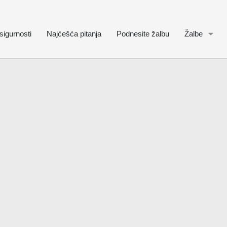
sigurnosti
Najćešća pitanja
Podnesite žalbu
Žalbe