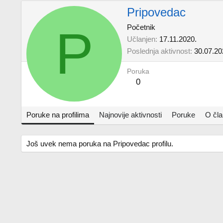
Pripovedac
P
Početnik
Učlanjen
17.11.2020.
Poslednja aktivnost
30.07.20
Poruka
0
Poruke na profilima
Najnovije aktivnosti
Poruke
O čl
Još uvek nema poruka na Pripovedac profilu.