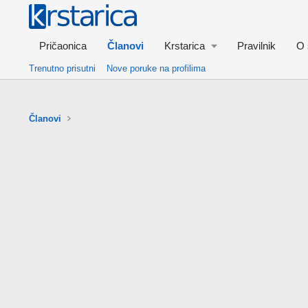
Pričaonica
Članovi
Krstarica
Pravilnik
O 
Trenutno prisutni
Nove poruke na profilima
Članovi