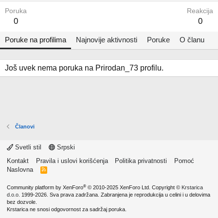
Poruka
Reakcija
0
0
Poruke na profilima
Najnovije aktivnosti
Poruke
O članu
Još uvek nema poruka na Prirodan_73 profilu.
Članovi
Svetli stil
Srpski
Kontakt
Pravila i uslovi korišćenja
Politika privatnosti
Pomoć
Naslovna
R
S
S
®
Community platform by XenForo
© 2010-2025 XenForo Ltd.
Copyright ©
Krstarica
d.o.o.
1999-2026. Sva prava zadržana. Zabranjena je reprodukcija u celini i u delovima
bez dozvole.
Krstarica ne snosi odgovornost za sadržaj poruka.