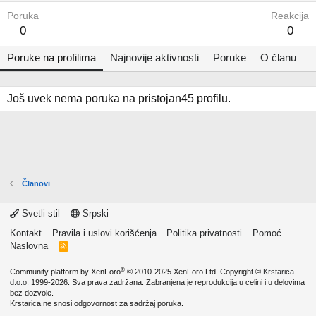
Poruka
Reakcija
0
0
Poruke na profilima
Najnovije aktivnosti
Poruke
O članu
Još uvek nema poruka na pristojan45 profilu.
Članovi
Svetli stil
Srpski
Kontakt
Pravila i uslovi korišćenja
Politika privatnosti
Pomoć
Naslovna
R
S
S
®
Community platform by XenForo
© 2010-2025 XenForo Ltd.
Copyright ©
Krstarica
d.o.o.
1999-2026. Sva prava zadržana. Zabranjena je reprodukcija u celini i u delovima
bez dozvole.
Krstarica ne snosi odgovornost za sadržaj poruka.